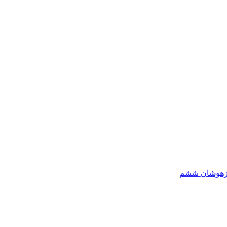
یزهوشان ششم