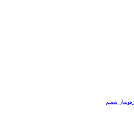
یزهوشان ششم