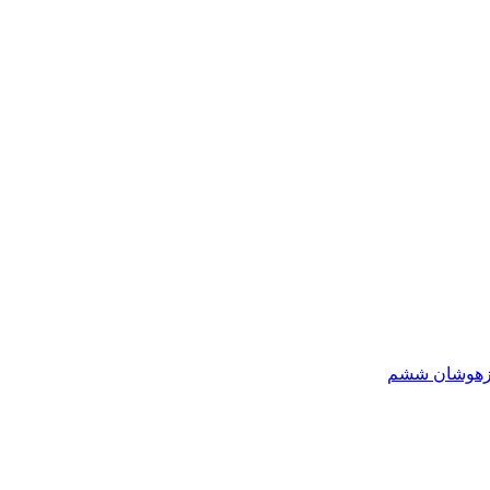
یزهوشان ششم