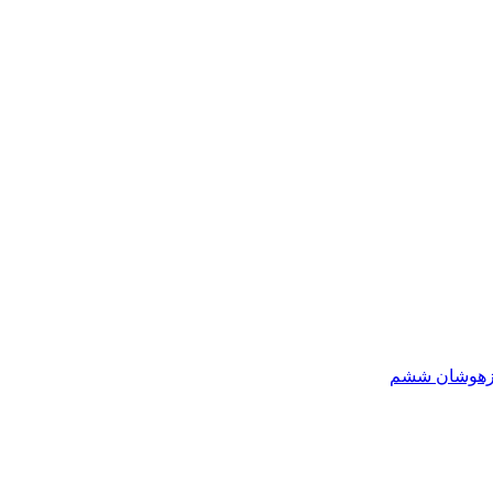
یزهوشان ششم