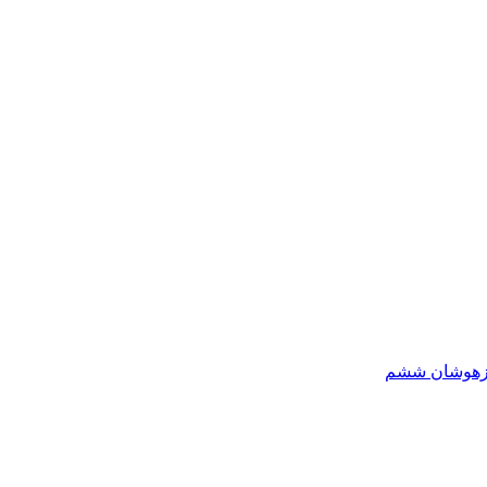
یزهوشان ششم