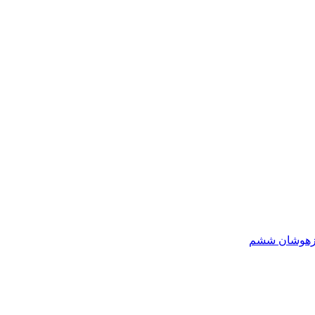
یزهوشان ششم