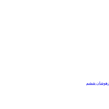
یزهوشان ششم